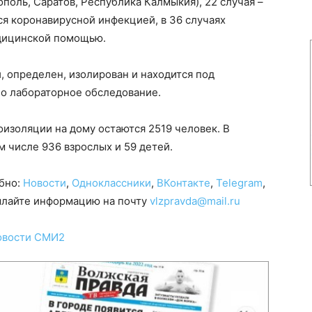
поль, Саратов, Республика Калмыкия), 22 случая –
я коронавирусной инфекцией, в 36 случаях
дицинской помощью.
, определен, изолирован и находится под
о лабораторное обследование.
изоляции на дому остаются 2519 человек. В
м числе 936 взрослых и 59 детей.
обно:
Новости
,
Одноклассники
,
ВКонтакте
,
Telegram
,
сылайте информацию на почту
vlzpravda@mail.ru
овости СМИ2