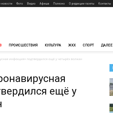
е новости
Фото
Видео
Афиша
Полезно
О редакции газеты
Контакты
0
ПРОИСШЕСТВИЯ
КУЛЬТУРА
ЖКХ
СПОРТ
ДАЛЕЕ
русная инфекция» подтвердился ещё у четырёх волжан
оронавирусная
вердился ещё у
н