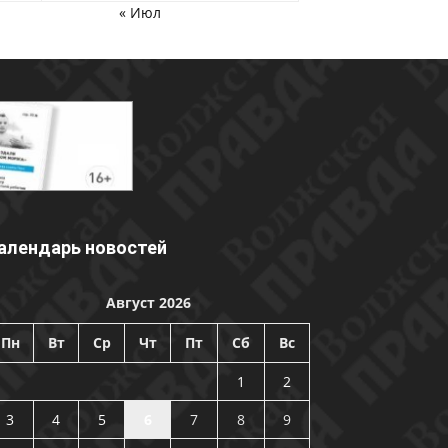
« Июл
алендарь новостей
Август 2026
Пн
Вт
Ср
Чт
Пт
Сб
Вс
1
2
3
4
5
6
7
8
9