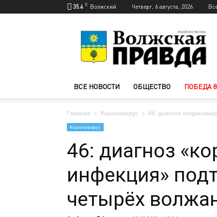
C
35.4
Волжский
Четверг, 6 августа, 2026
Вс
Новости
Волжского
—
Волжская
правда
ВСЕ НОВОСТИ
ОБЩЕСТВО
ПОБЕДА 8
Главная
Коронавирус
46: диагноз «коронави
Коронавирус
46: диагноз «к
инфекция» подт
четырёх волжа