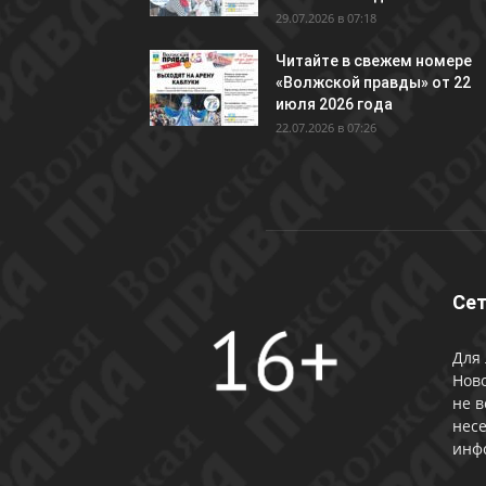
29.07.2026 в 07:18
Читайте в свежем номере
«Волжской правды» от 22
июля 2026 года
22.07.2026 в 07:26
Сет
Для 
Ново
не в
несе
инф