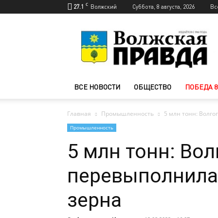
C
27.1
Волжский
Суббота, 8 августа, 2026
Вс
Новости
Волжского
—
Волжская
правда
ВСЕ НОВОСТИ
ОБЩЕСТВО
ПОБЕДА 8
Главная
Промышленность
5 млн тонн: Волго
Промышленность
5 млн тонн: Во
перевыполнила 
зерна