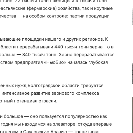
 тонн: 72 тысячи тонн пшеницы и 4 тысячи тонн
естьянские (фермерские) хозяйства, так и крупные
ачества — на особом контроле: партии продукции
тывающие площадки нашего и других регионов. К
 области перерабатывали 440 тысяч тонн зерна, то в
а больше — 840 тысяч тонн. Зерно перерабатывается
льством предприятия «НьюБио» началась глубокая
венных нужд Волгоградской области требуется
му интенсивное развитие зернового комплекса
ортный потенциал отрасли.
ти большое — оно пользуется популярностью как
егодня мы находимся на элеваторе, откуда впервые
партнерам в Саудовскую Аравию — трепетным