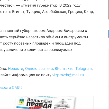
ачество», — отметил губернатор. В 2022 году
ется в Египет, Турцию, Азербайджан, Грецию, Кипр,
означенный губернатором Андреем Бочаровым с
бласть серьёзно нарастила объёмы и инструменты
ет росту посевных площадей и площадей под
и, увеличению количества реализуемых
обно:
Новости
,
Одноклассники
,
ВКонтакте
,
Telegram
,
сылайте информацию на почту
vlzpravda@mail.ru
овости СМИ2