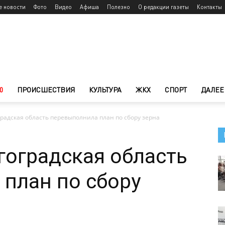
е новости
Фото
Видео
Афиша
Полезно
О редакции газеты
Контакты
0
ПРОИСШЕСТВИЯ
КУЛЬТУРА
ЖКХ
СПОРТ
ДАЛЕЕ
градская область перевыполнила план по сбору зерна
лгоградская область
план по сбору