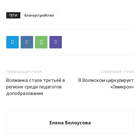
ТЕГИ
благоустройство
Предыдущая статья
Следующая статья
Волжанка стала третьей в
В Волжском циркулирует
регионе среди педагогов
«Омикрон»
допобразования
Елена Белоусова