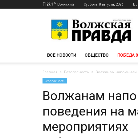
C
27.1
Волжский
Суббота, 8 августа, 2026
Вс
Новости
Волжского
—
Волжская
правда
ВСЕ НОВОСТИ
ОБЩЕСТВО
ПОБЕДА 8
Главная
Безопасность
Волжанам напомнили о
Безопасность
Волжанам напо
поведения на 
мероприятиях