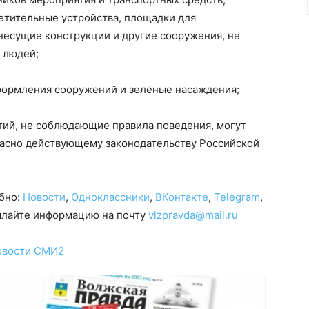
ветительные устройства, площадки для
несущие конструкции и другие сооружения, не
 людей;
формления сооружений и зелёные насаждения;
тий, не соблюдающие правила поведения, могут
ласно действующему законодательству Российской
обно:
Новости
,
Одноклассники
,
ВКонтакте
,
Telegram
,
сылайте информацию на почту
vlzpravda@mail.ru
овости СМИ2