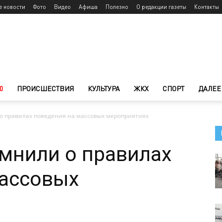
е новости
Фото
Видео
Афиша
Полезно
О редакции газеты
Контакты
0
ПРОИСШЕСТВИЯ
КУЛЬТУРА
ЖКХ
СПОРТ
ДАЛЕЕ
 правилах поведения на массовых мероприятиях
мнили о правилах
массовых