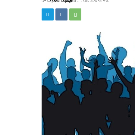
От
Сергей Бородин
-
27.06.2024 в 07:34