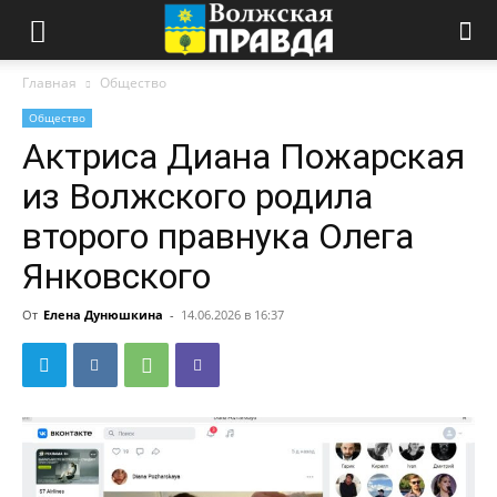
Главная
Общество
Общество
Актриса Диана Пожарская
из Волжского родила
второго правнука Олега
Янковского
От
Елена Дунюшкина
-
14.06.2026 в 16:37