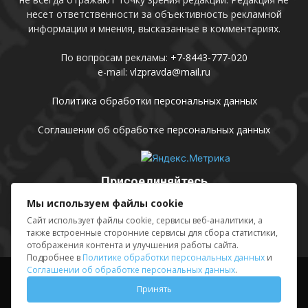
несет ответственности за объективность рекламной
информации и мнения, высказанные в комментариях.
По вопросам рекламы:
+7-8443-777-020
e-mail:
vlzpravda@mail.ru
Политика обработки персональных данных
Соглашении об обработке персональных данных
Присоединяйтесь
Мы используем файлы cookie
Сайт использует файлы cookie, сервисы веб-аналитики, а
также встроенные сторонние сервисы для сбора статистики,
отображения контента и улучшения работы сайта.
Подробнее в
Политике обработки персональных данных
и
Соглашении об обработке персональных данных
.
Выходные данные
Sing in
Принять
© АМУ «Редакция газеты «Волжская правда», 2012-2026