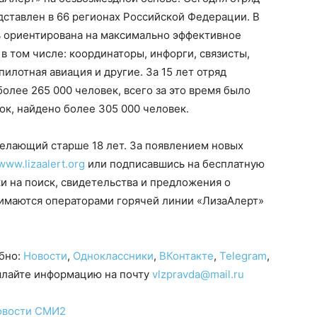
дставлен в 66 регионах Российской Федерации. В
ь ориентирована на максимально эффективное
 в том числе: координаторы, инфорги, связисты,
пилотная авиация и другие. За 15 лет отряд
олее 265 000 человек, всего за это время было
ок, найдено более 305 000 человек.
елающий старше 18 лет. За появлением новых
www.lizaalert.org
или подписавшись на бесплатную
ки на поиск, свидетельства и предложения о
имаются операторами горячей линии «ЛизаАлерт»
обно:
Новости
,
Одноклассники
,
ВКонтакте
,
Telegram
,
сылайте информацию на почту
vlzpravda@mail.ru
овости СМИ2