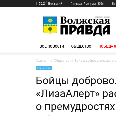
C
35.2
Волжский
Пятница, 7 августа, 2026
Вс
Новости
Волжского
—
Волжская
правда
ВСЕ НОВОСТИ
ОБЩЕСТВО
ПОБЕДА 8
Главная
Общество
Бойцы добровольческого о
Общество
Бойцы доброво
«ЛизаАлерт» р
о премудростях