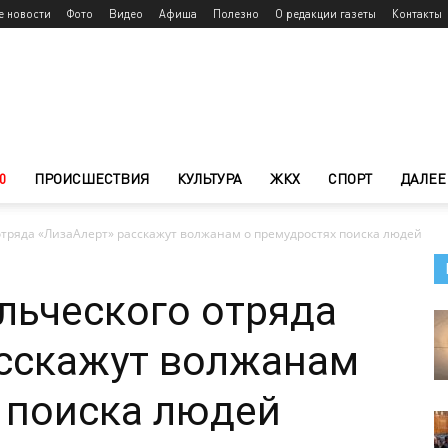
е новости
Фото
Видео
Афиша
Полезно
О редакции газеты
Контакты
0
ПРОИСШЕСТВИЯ
КУЛЬТУРА
ЖКХ
СПОРТ
ДАЛЕЕ
тряда «ЛизаАлерт» расскажут волжанам о премудростях поиска людей
льческого отряда
асскажут волжанам
 поиска людей