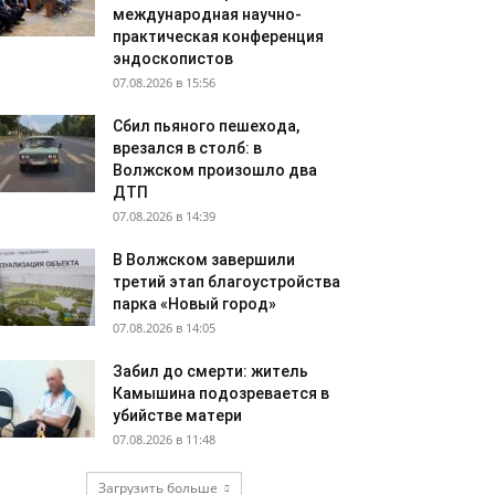
международная научно-
практическая конференция
эндоскопистов
07.08.2026 в 15:56
Сбил пьяного пешехода,
врезался в столб: в
Волжском произошло два
ДТП
07.08.2026 в 14:39
В Волжском завершили
третий этап благоустройства
парка «Новый город»
07.08.2026 в 14:05
Забил до смерти: житель
Камышина подозревается в
убийстве матери
07.08.2026 в 11:48
Загрузить больше