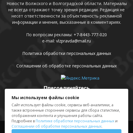
Новости Волжского и Волгоградской области. Материалы
не всегда отражают точку зрения редакции. Редакция не
несет ответственности за объективность рекламной
информации и мнения, высказанные в комментариях.
По вопросам рекламы:
+7-8443-777-020
e-mail:
vlzpravda@mail.ru
Политика обработки персональных данных
Соглашении об обработке персональных данных
Присоединяйтесь
Мы используем файлы cookie
Сайт использует файлы cookie, сервисы веб-аналитики, а
также встроенные сторонние сервисы для сбора статистики,
отображения контента и улучшения работы сайта.
Подробнее в
Политике обработки персональных данных
и
Соглашении об обработке персональных данных
.
Выходные данные
Sing in