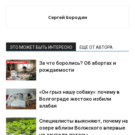
Сергей Бородин
ЭТО МОЖЕТ БЫТЬ ИНТЕРЕСНО
ЕЩЕ ОТ АВТОРА
За что боролись? Об абортах и
рождаемости
«Он грыз нашу собаку»: почему в
Волгограде жестоко избили
алабая
Специалисты выясняют, почему на
озере вблизи Волжского впервые
не зацвели лотосы