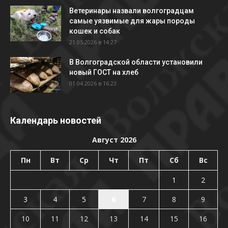
Ветеринары назвали волгоградцам
самые уязвимые для жары породы
кошек и собак
21.05.2026 в 14:27
В Волгоградской области установили
новый ГОСТ на хлеб
01.04.2026 в 16:23
Календарь новостей
Август 2026
Пн
Вт
Ср
Чт
Пт
Сб
Вс
1
2
3
4
5
6
7
8
9
10
11
12
13
14
15
16