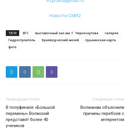
vlzpravda@mail.ru
Новости СМИ2
ТЕГИ
ВГС
выставочный зал им. Г. Черноскутова
галерея
Гидростроитель
Краеведческий мкзей
пушкинская карта
фото
Предыдущая статья
Следующая статья
В полуфинале «Большой
Волжанам объяснили
перемены» Волжский
причины перебоев с
представят более 40
интернетом
учеников