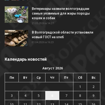
Ветеринары назвали волгоградцам
самые уязвимые для жары породы
кошек и собак
21.05.2026 в 14:27
В Волгоградской области установили
новый ГОСТ на хлеб
01.04.2026 в 16:23
Календарь новостей
Август 2026
Пн
Вт
Ср
Чт
Пт
Сб
Вс
1
2
3
4
5
6
7
8
9
10
11
12
13
14
15
16