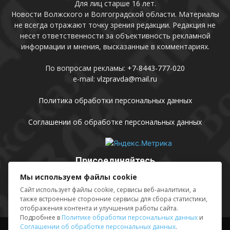
Для лиц старше 16 лет.
Новости Волжского и Волгоградской области. Материалы
не всегда отражают точку зрения редакции. Редакция не
несет ответственности за объективность рекламной
информации и мнения, высказанные в комментариях.
По вопросам рекламы:
+7-8443-777-020
e-mail:
vlzpravda@mail.ru
Политика обработки персональных данных
Соглашении об обработке персональных данных
Присоединяйтесь
Мы используем файлы cookie
Сайт использует файлы cookie, сервисы веб-аналитики, а
также встроенные сторонние сервисы для сбора статистики,
отображения контента и улучшения работы сайта.
Подробнее в
Политике обработки персональных данных
и
Соглашении об обработке персональных данных
.
Выходные данные
Sing in