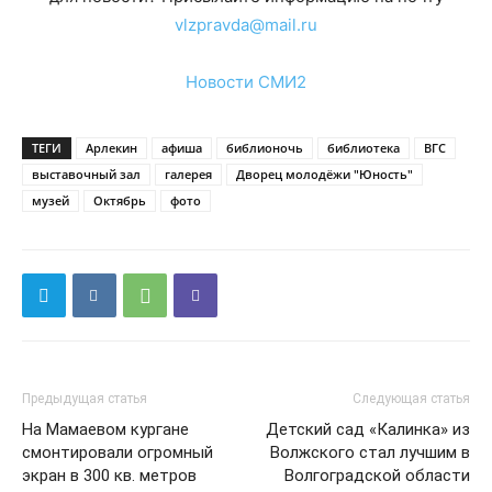
vlzpravda@mail.ru
Новости СМИ2
ТЕГИ
Арлекин
афиша
библионочь
библиотека
ВГС
выставочный зал
галерея
Дворец молодёжи "Юность"
музей
Октябрь
фото
Предыдущая статья
Следующая статья
На Мамаевом кургане
Детский сад «Калинка» из
смонтировали огромный
Волжского стал лучшим в
экран в 300 кв. метров
Волгоградской области