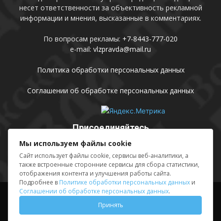
несет ответственности за объективность рекламной
информации и мнения, высказанные в комментариях.
По вопросам рекламы:
+7-8443-777-020
e-mail:
vlzpravda@mail.ru
Политика обработки персональных данных
Соглашении об обработке персональных данных
Присоединяйтесь
Мы используем файлы cookie
Сайт использует файлы cookie, сервисы веб-аналитики, а
также встроенные сторонние сервисы для сбора статистики,
отображения контента и улучшения работы сайта.
Подробнее в
Политике обработки персональных данных
и
Соглашении об обработке персональных данных
.
Выходные данные
Sing in
Принять
© АМУ «Редакция газеты «Волжская правда», 2012-2026