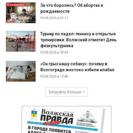
За что боролись? Об абортах и
рождаемости
05.08.2026 в 22:11
Турнир по падел-теннису и открытые
тренировки: Волжский отметит День
физкультурника
05.08.2026 в 18:44
«Он грыз нашу собаку»: почему в
Волгограде жестоко избили алабая
05.08.2026 в 17:48
Загрузить больше