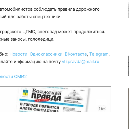
автомобилистов соблюдать правила дорожного
вий для работы спецтехники.
гоградского ЦГМС, снегопад может продолжиться.
жные заносы, гололедица.
обно:
Новости
,
Одноклассники
,
ВКонтакте
,
Telegram
,
сылайте информацию на почту
vlzpravda@mail.ru
овости СМИ2