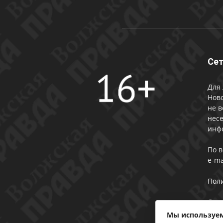
Сет
Для 
Ново
не в
несе
инф
По 
e-ma
Пол
Сог
Мы используем