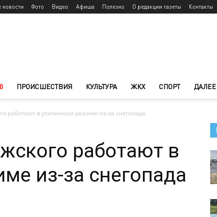
е новости
Фото
Видео
Афиша
Полезно
О редакции газеты
Контакты
0
ПРОИСШЕСТВИЯ
КУЛЬТУРА
ЖКХ
СПОРТ
ДАЛЕЕ
о работают в усиленном режиме из-за снегопада
жского работают в
ме из-за снегопада