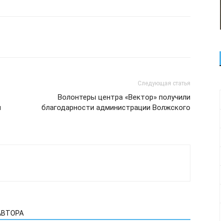
Следующая статья
Волонтеры центра «Вектор» получили
м
благодарности администрации Волжского
АВТОРА