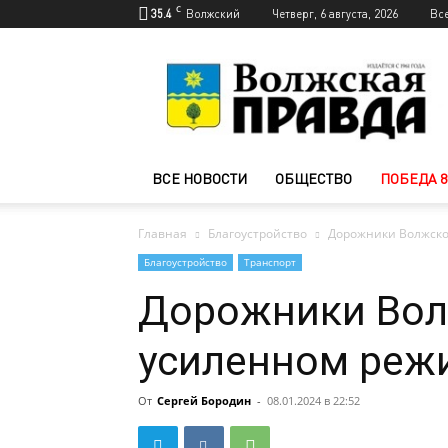
C
35.4
Волжский
Четверг, 6 августа, 2026
Вс
Новости
Волжского
—
Волжская
правда
ВСЕ НОВОСТИ
ОБЩЕСТВО
ПОБЕДА 8
Главная
Благоустройство
Дорожники Волжског
Благоустройство
Транспорт
Дорожники Вол
усиленном режи
От
Сергей Бородин
-
08.01.2024 в 22:52