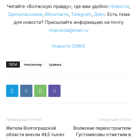
Читайте «Волжскую правду», где вам удобно:
Новости
,
Одноклассники
,
ВКонтакте
,
Telegram
,
Дзен
. Есть тема
для новости? Присылайте информацию на почту
vlzpravda@mail.ru
Новости СМИ2
ТЕГИ
пенсионер
травма
Предыдущая статья
Следующая статья
Жители Волгоградской
Волжские первостроители
области внесли 44,5 тысяч
Густомясовы отметили в