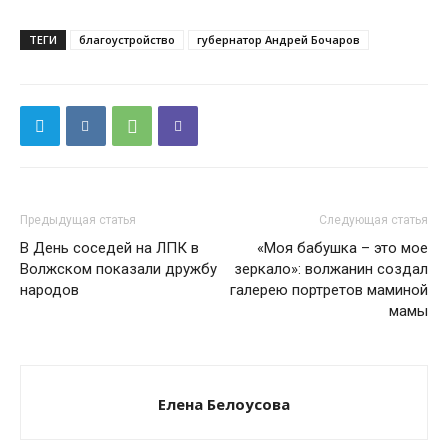
ТЕГИ
благоустройство
губернатор Андрей Бочаров
Предыдущая статья
Следующая статья
В День соседей на ЛПК в
«Моя бабушка – это мое
Волжском показали дружбу
зеркало»: волжанин создал
народов
галерею портретов маминой
мамы
Елена Белоусова