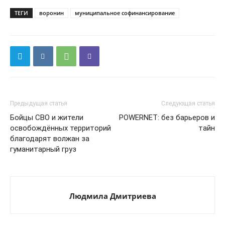
ТЕГИ
воронин
муниципальное софинансирование
Предыдущая статья
Следующая статья
Бойцы СВО и жители
POWERNЕT: без барьеров и
освобождённых территорий
тайн
благодарят волжан за
гуманитарный груз
Людмила Дмитриева