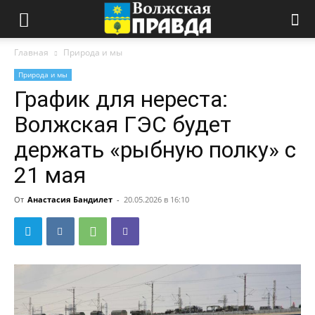
Главная
Природа и мы
Природа и мы
График для нереста:
Волжская ГЭС будет
держать «рыбную полку» с
21 мая
От
Анастасия Бандилет
-
20.05.2026 в 16:10