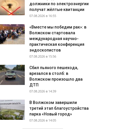
должники по электроэнергии
получат жёлтые квитанции
07.08.2026 в 16:55
«Вместе мы победим рак»: в
Волжском стартовала
международная научно-
практическая конференция
эндоскопистов
07.08.2026 в 15:56
Сбил пьяного пешехода,
врезался в столб: в
Волжском произошло два
ДТП
07.08.2026 в 14:39
В Волжском завершили
третий этап благоустройства
парка «Новый город»
07.08.2026 в 14:05