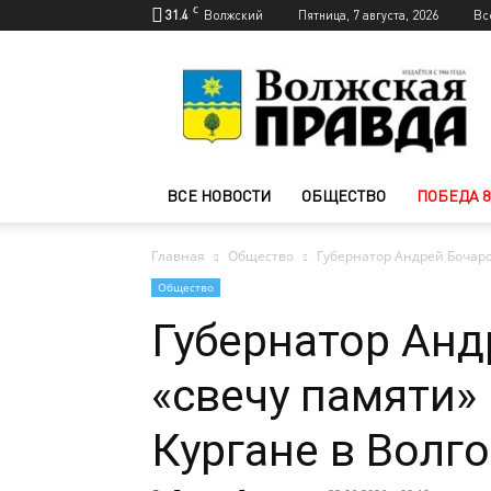
C
31.4
Волжский
Пятница, 7 августа, 2026
Вс
Новости
Волжского
—
Волжская
правда
ВСЕ НОВОСТИ
ОБЩЕСТВО
ПОБЕДА 8
Главная
Общество
Губернатор Андрей Бочаро
Общество
Губернатор Анд
«свечу памяти»
Кургане в Волг