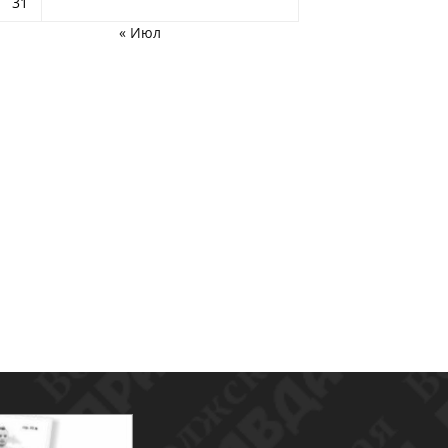
31
« Июл