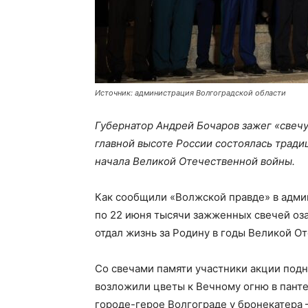
Источник: администрация Волгоградской области
Губернатор Андрей Бочаров зажег «свечу
главной высоте России состоялась тради
начала Великой Отечественной войны.
Как сообщили «Волжской правде» в админ
по 22 июня тысячи зажженных свечей оза
отдал жизнь за Родину в годы Великой О
Со свечами памяти участники акции подн
возложили цветы к Вечному огню в панте
городе-герое Волгограде у бронекатера