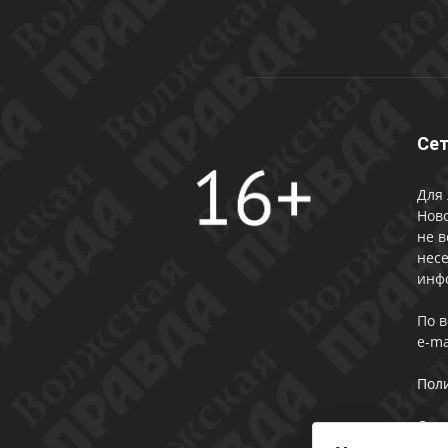
Сет
Для 
Ново
не в
несе
инф
По 
e-ma
Пол
Сог