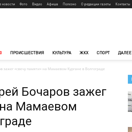
е новости
Фото
Видео
Афиша
Полезно
О редакции газеты
Контакты
0
ПРОИСШЕСТВИЯ
КУЛЬТУРА
ЖКХ
СПОРТ
ДАЛЕЕ
в зажег «свечу памяти» на Мамаевом Кургане в Волгограде
рей Бочаров зажег
 на Мамаевом
ограде