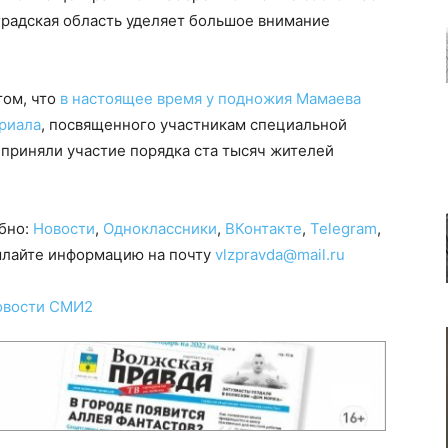
градская область уделяет большое внимание
том, что
в настоящее время у подножия Мамаева
ориала
, посвященного участникам специальной
 приняли участие порядка ста тысяч жителей
обно:
Новости
,
Одноклассники
,
ВКонтакте
,
Telegram
,
сылайте информацию на почту
vlzpravda@mail.ru
овости СМИ2