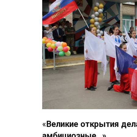
«
Великие открытия де
амбициозные…»