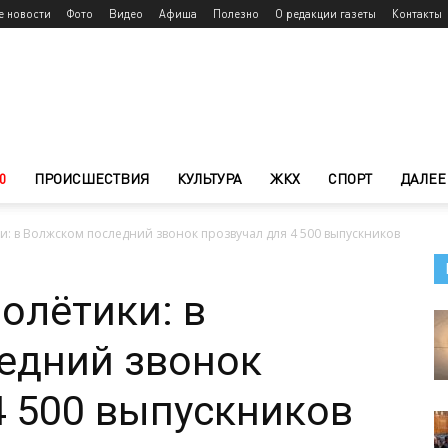
е новости
Фото
Видео
Афиша
Полезно
О редакции газеты
Контакты
0
ПРОИСШЕСТВИЯ
КУЛЬТУРА
ЖКХ
СПОРТ
ДАЛЕЕ
и: в Волжском последний звонок прозвучал для 4 500 выпускников
олётики: в
едний звонок
4 500 выпускников