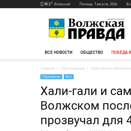
C
35.2
Волжский
Пятница, 7 августа, 2026
Вс
Новости
Волжского
—
Волжская
правда
ВСЕ НОВОСТИ
ОБЩЕСТВО
ПОБЕДА 8
Главная
Образование
Хали-гали и самолётик
Образование
Фото
Хали-гали и сам
Волжском посл
прозвучал для 