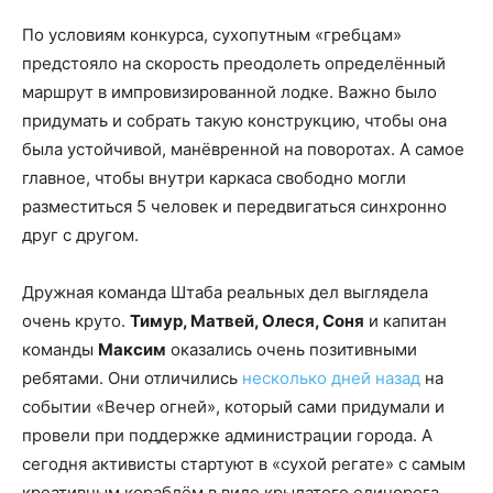
По условиям конкурса, сухопутным «гребцам»
предстояло на скорость преодолеть определённый
маршрут в импровизированной лодке. Важно было
придумать и собрать такую конструкцию, чтобы она
была устойчивой, манёвренной на поворотах. А самое
главное, чтобы внутри каркаса свободно могли
разместиться 5 человек и передвигаться синхронно
друг с другом.
Дружная команда Штаба реальных дел выглядела
очень круто.
Тимур, Матвей, Олеся, Соня
и капитан
команды
Максим
оказались очень позитивными
ребятами. Они отличились
несколько дней назад
на
событии «Вечер огней», который сами придумали и
провели при поддержке администрации города. А
сегодня активисты стартуют в «сухой регате» с самым
креативным кораблём в виде крылатого единорога.