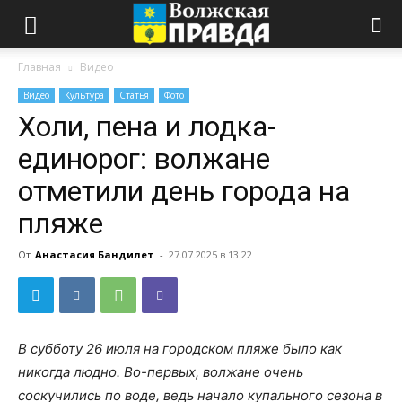
Главная
Видео
Видео
Культура
Статья
Фото
Холи, пена и лодка-
единорог: волжане
отметили день города на
пляже
От
Анастасия Бандилет
-
27.07.2025 в 13:22
В субботу 26 июля на городском пляже было как
никогда людно. Во-первых, волжане очень
соскучились по воде, ведь начало купального сезона в