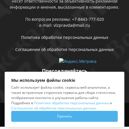
несет ответственности за объективность рекламной
информации и мнения, высказанные в комментариях.
По вопросам рекламы:
+7-8443-777-020
e-mail:
vlzpravda@mail.ru
Политика обработки персональных данных
Соглашении об обработке персональных данных
Присоединяйтесь
Мы используем файлы cookie
Сайт использует файлы cookie, сервисы веб-аналитики, а
также встроенные сторонние сервисы для сбора статистики,
отображения контента и улучшения работы сайта.
Подробнее в
Политике обработки персональных данных
и
Соглашении об обработке персональных данных
.
Выходные данные
Sing in
Принять
© АМУ «Редакция газеты «Волжская правда», 2012-2026