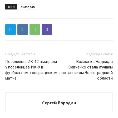
ТЕГИ
облздрав
Предыдущая статья
Следующая статья
Поселенцы ИК-12 выиграли
Волжанка Надежда
у поселенцев ИК-9 в
Савченко стала лучшим
футбольном товарищеском
наставником Волгоградской
матче
области
Сергей Бородин