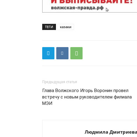
ТЕГИ
казаки
Предыдущая статья
Глава Волжского Игорь Воронин провел
встречу с новым руководителем филиала
МЭИ
Людмила Дмитриев