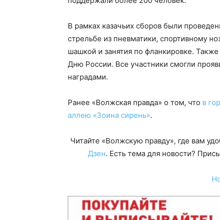
поддержали более 200 человек.
В рамках казачьих сборов были проведен
стрельбе из пневматики, спортивному н
шашкой и занятия по фланкировке. Такж
Дню России. Все участники смогли прояв
наградами.
Ранее «Волжская правда» о том, что
в го
аллею «Зоина сирень»
.
Читайте «Волжскую правду», где вам уд
Дзен
. Есть тема для новости? При
Н