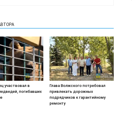
АВТОРА
ец участвовал в
Глава Волжского потребовал
медведей, погибавших
привлекать дорожных
не
подрядчиков к гарантийному
ремонту