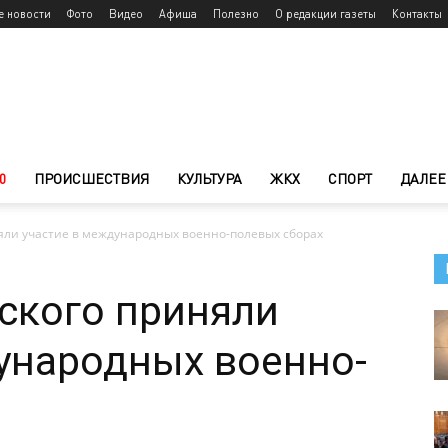
е новости
Фото
Видео
Афиша
Полезно
О редакции газеты
Контакты
0
ПРОИСШЕСТВИЯ
КУЛЬТУРА
ЖКХ
СПОРТ
ДАЛЕЕ
яли участие в международных военно-полевых сборах
ского приняли
ународных военно-