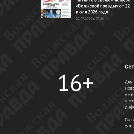
Читайте в свежем номере
«Волжской правды» от 22
июля 2026 года
22.07.2026 в 07:26
Сет
Для 
Ново
не в
несе
инф
По 
e-ma