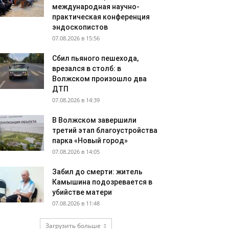
международная научно-
практическая конференция
эндоскопистов
07.08.2026 в 15:56
Сбил пьяного пешехода,
врезался в столб: в
Волжском произошло два
ДТП
07.08.2026 в 14:39
В Волжском завершили
третий этап благоустройства
парка «Новый город»
07.08.2026 в 14:05
Забил до смерти: житель
Камышина подозревается в
убийстве матери
07.08.2026 в 11:48
Загрузить больше