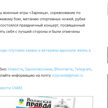
ы военные игры «Зарница», соревнование по
ожевому бою, метанию спортивных ножей, рубке
е состоялся праздничный концерт, посвященный
ить себя с лучшей стороны и были отмечены
роде-спутнике казаки и ветераны вдохнули жизнь в
обно:
Новости
,
Одноклассники
,
ВКонтакте
,
Telegram
,
сылайте информацию на почту
vlzpravda@mail.ru
овости СМИ2