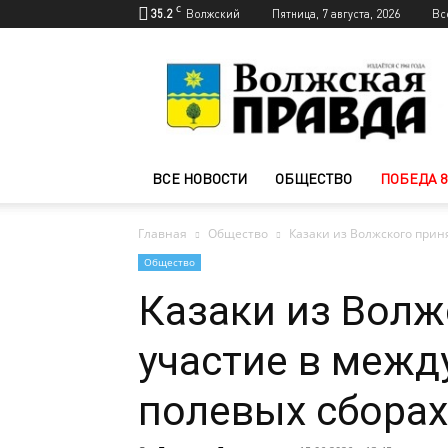
C
35.2
Волжский
Пятница, 7 августа, 2026
Вс
Новости
Волжского
—
Волжская
правда
ВСЕ НОВОСТИ
ОБЩЕСТВО
ПОБЕДА 8
Главная
Общество
Казаки из Волжского прин
Общество
Казаки из Волж
участие в межд
полевых сборах