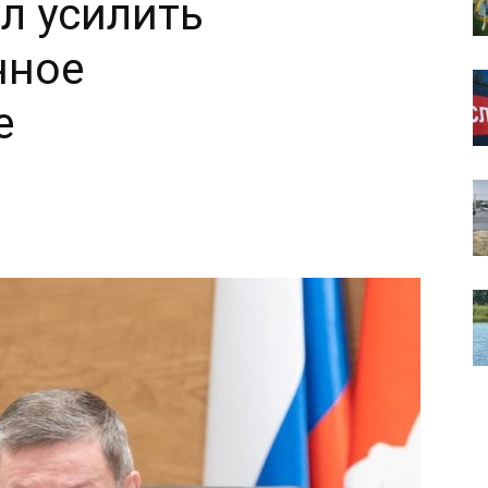
л усилить
нное
е