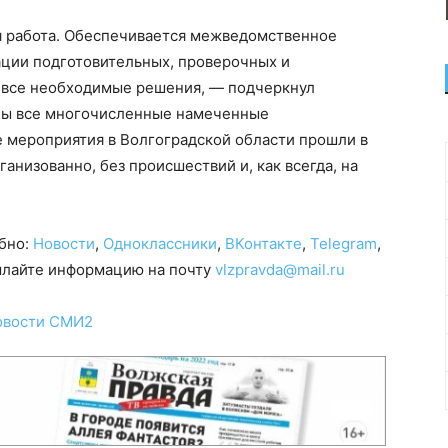
я работа. Обеспечивается межведомственное
ации подготовительных, проверочных и
 все необходимые решения, — подчеркнул
обы все многочисленные намеченные
 мероприятия в Волгоградской области прошли в
анизованно, без происшествий и, как всегда, на
обно:
Новости
,
Одноклассники
,
ВКонтакте
,
Telegram
,
сылайте информацию на почту
vlzpravda@mail.ru
овости СМИ2