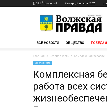
C
31.3
Волжский
Четверг, 6 августа, 2026
Вс
Новости
Волжского
—
Волжская
правда
ВСЕ НОВОСТИ
ОБЩЕСТВО
ПОБЕДА 8
Главная
Безопасность
Комплексная безопасно
Безопасность
Комплексная бе
работа всех си
жизнеобеспече