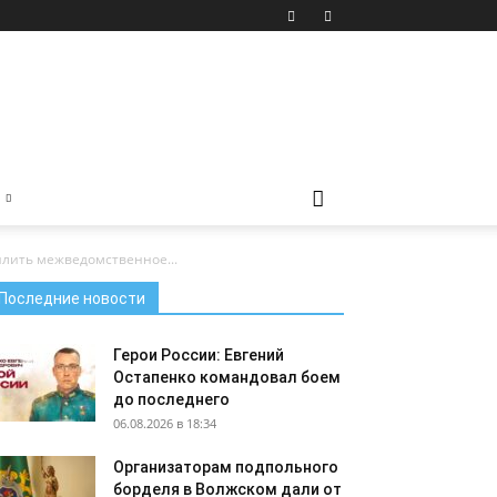
илить межведомственное...
Последние новости
Герои России: Евгений
Остапенко командовал боем
до последнего
06.08.2026 в 18:34
Организаторам подпольного
борделя в Волжском дали от