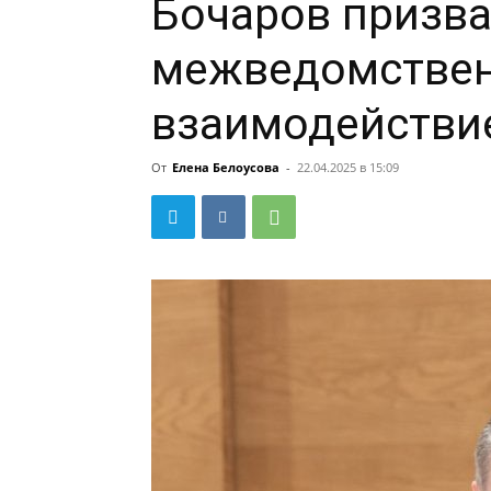
Бочаров призва
межведомстве
взаимодействи
От
Елена Белоусова
-
22.04.2025 в 15:09