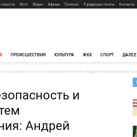
е новости
Фото
Видео
Афиша
Полезно
О редакции газеты
Контакты
0
ПРОИСШЕСТВИЯ
КУЛЬТУРА
ЖКХ
СПОРТ
ДАЛЕЕ
сть и работа всех систем жизнеобеспечения: Андрей Бочаров призвал ус
зопасность и
стем
ния: Андрей