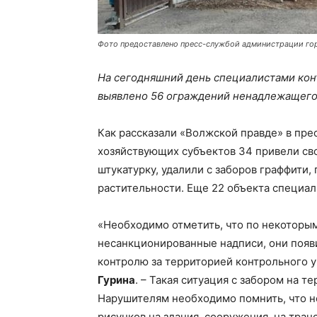
Фото предоставлено пресс-службой администрации го
На сегодняшний день специалистами ко
выявлено 56 ограждений ненадлежащего
Как рассказали «Волжской правде» в пре
хозяйствующих субъектов 34 привели св
штукатурку, удалили с заборов граффити,
растительности. Еще 22 объекта специал
«Необходимо отметить, что по некоторым
несанкционированные надписи, они появи
контролю за территорией контрольного
Гурина
. – Такая ситуация с забором на
Нарушителям необходимо помнить, что н
рисунков на здания, сооружения, на тра