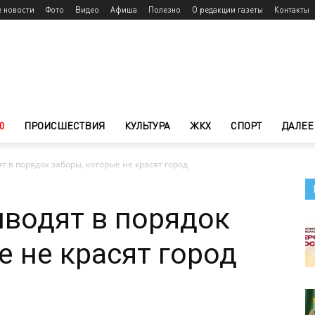
е новости
Фото
Видео
Афиша
Полезно
О редакции газеты
Контакты
0
ПРОИСШЕСТВИЯ
КУЛЬТУРА
ЖКХ
СПОРТ
ДАЛЕЕ
т в порядок заборы, которые не красят город
водят в порядок
е не красят город