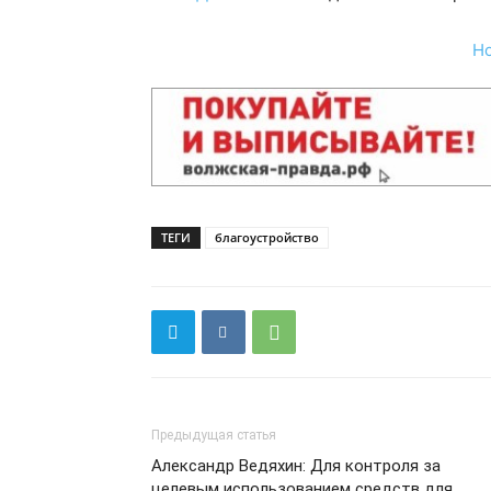
Н
ТЕГИ
благоустройство
Предыдущая статья
Александр Ведяхин: Для контроля за
целевым использованием средств для