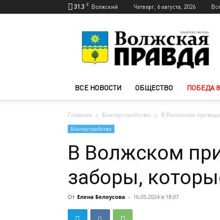
C
31.3
Волжский
Четверг, 6 августа, 2026
Вс
Новости
Волжского
—
Волжская
правда
ВСЕ НОВОСТИ
ОБЩЕСТВО
ПОБЕДА 8
Главная
Благоустройство
В Волжском приводя
Благоустройство
В Волжском при
заборы, которы
От
Елена Белоусова
-
16.05.2024 в 18:07