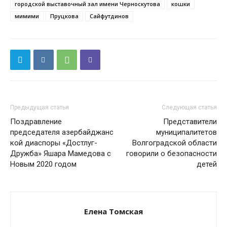
городской выставочный зал имени Черноскутова
кошки
мимими
Пруцкова
Сайфутдинов
Предыдущая статья
Следующая статья
Поздравление
Представители
председателя азербайджанс
муниципалитетов
кой диаспоры «Достлуг-
Волгоградской области
Дружба» Яшара Мамедова с
говорили о безопасности
Новым 2020 годом
детей
Елена Томская