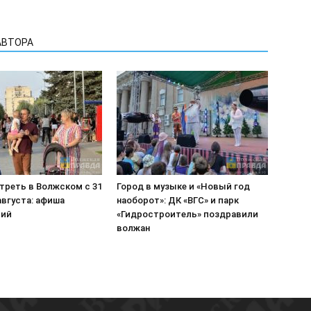
АВТОРА
треть в Волжском с 31
Город в музыке и «Новый год
августа: афиша
наоборот»: ДК «ВГС» и парк
тий
«Гидростроитель» поздравили
волжан