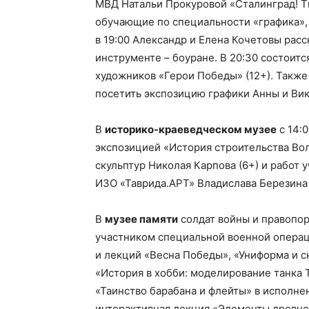
МВД Натальи Прокуровой «Сталинград! Ты
обучающие по специальности «графика», 
в 19:00 Александр и Елена Кочетовы ра
инструменте – боуране. В 20:30 состоитс
художников «Герои Победы» (12+). Также
посетить экспозицию графики Анны и Вик
В
историко-краеведческом музее
с 14:
экспозицией «История строительства Во
скульптур Николая Карпова (6+) и работ
ИЗО «Таврида.АРТ» Владислава Березина 
В
музее памяти
солдат войны и правопор
участником специальной военной операц
и лекций «Весна Победы», «Униформа и с
«История в хобби: моделирование танка Т
«Таинство барабана и флейты» в исполнен
интерактивная лекция «Элементы древнер