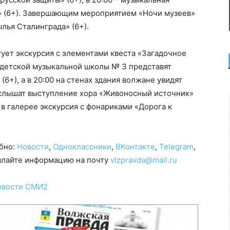
» (6+). Завершающим мероприятием «Ночи музеев»
лья Сталинграда» (6+).
ртует экскурсия с элементами квеста «Загадочное
и детской музыкальной школы № 3 представят
(6+), а в 20:00 на стенах здания волжане увидят
слышат выступление хора «Живоносный источник»
 в галерее экскурсия с фонариками «Дорога к
обно:
Новости
,
Одноклассники
,
ВКонтакте
,
Telegram
,
сылайте информацию на почту
vlzpravda@mail.ru
овости СМИ2