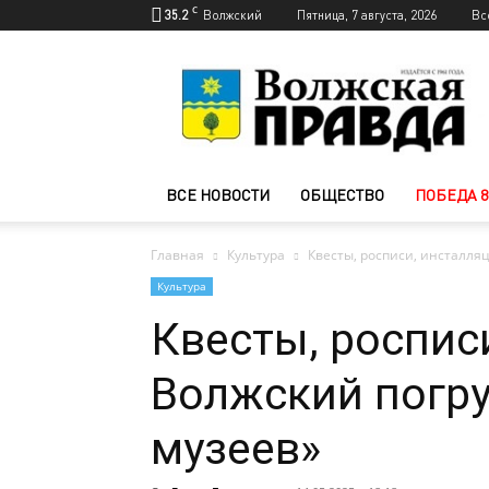
C
35.2
Волжский
Пятница, 7 августа, 2026
Вс
Новости
Волжского
—
Волжская
правда
ВСЕ НОВОСТИ
ОБЩЕСТВО
ПОБЕДА 8
Главная
Культура
Квесты, росписи, инсталля
Культура
Квесты, роспис
Волжский погру
музеев»