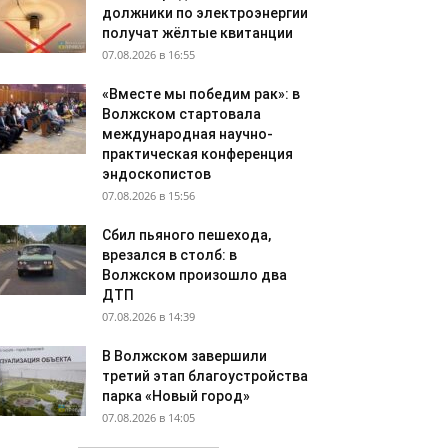
должники по электроэнергии
получат жёлтые квитанции
07.08.2026 в 16:55
«Вместе мы победим рак»: в
Волжском стартовала
международная научно-
практическая конференция
эндоскопистов
07.08.2026 в 15:56
Сбил пьяного пешехода,
врезался в столб: в
Волжском произошло два
ДТП
07.08.2026 в 14:39
В Волжском завершили
третий этап благоустройства
парка «Новый город»
07.08.2026 в 14:05