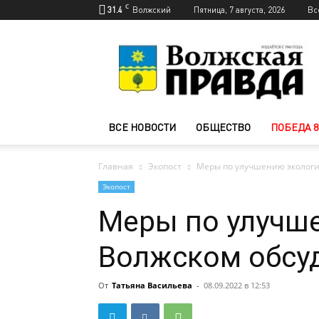
C
31.4
Волжский
Пятница, 7 августа, 2026
Вс
Новости
Волжского
—
Волжская
правда
ВСЕ НОВОСТИ
ОБЩЕСТВО
ПОБЕДА 8
Главная
Экопост
Меры по улучшению экологи
Экопост
Меры по улучш
Волжском обсуд
От
Татьяна Васильева
-
08.09.2022 в 12:53