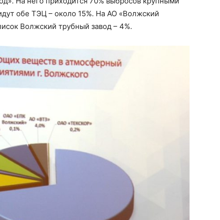
од». На него приходится 70% выбросов крупными
ут обе ТЭЦ – около 15%. На АО «Волжский
писок Волжский трубный завод – 4%.