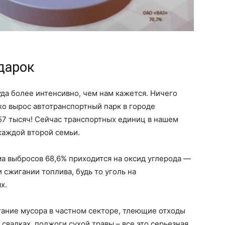
дарок
уда более интенсивно, чем нам кажется. Ничего
ко вырос автотранспортный парк в городе
 57 тысяч! Сейчас транспортных единиц в нашем
 каждой второй семьи.
ма выбросов 68,6% приходится на оксид углерода —
 сжигании топлива, будь то уголь на
х.
гание мусора в частном секторе, тлеющие отходы
свалках, поджоги сухой травы – все это серьезная