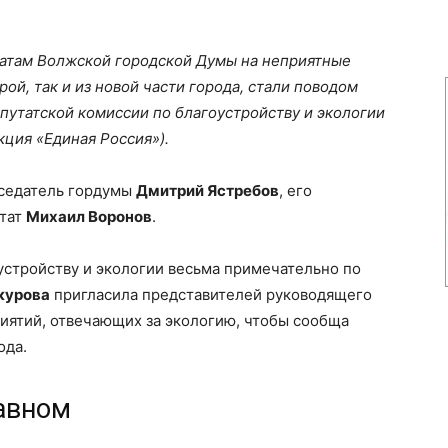
атам Волжской городской Думы на неприятные
рой, так и из новой части города, стали поводом
путатской комиссии по благоустройству и экологии
кция «Единая Россия»).
дседатель гордумы
Дмитрий Ястребов
, его
утат
Михаил Воронов
.
устройству и экологии весьма примечательно по
курова
пригласила представителей руководящего
ятий, отвечающих за экологию, чтобы сообща
ода.
авном