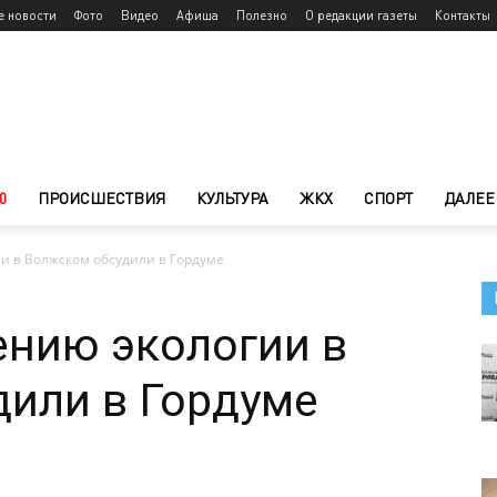
е новости
Фото
Видео
Афиша
Полезно
О редакции газеты
Контакты
0
ПРОИСШЕСТВИЯ
КУЛЬТУРА
ЖКХ
СПОРТ
ДАЛЕЕ
и в Волжском обсудили в Гордуме
ению экологии в
или в Гордуме