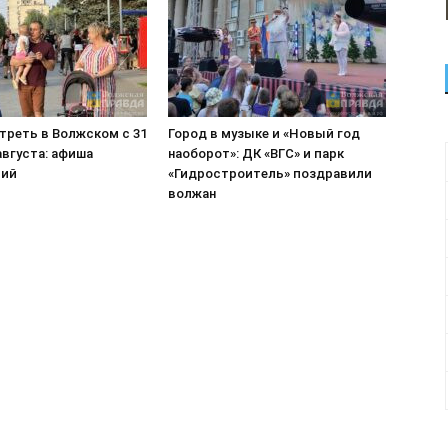
треть в Волжском с 31
Город в музыке и «Новый год
августа: афиша
наоборот»: ДК «ВГС» и парк
тий
«Гидростроитель» поздравили
волжан