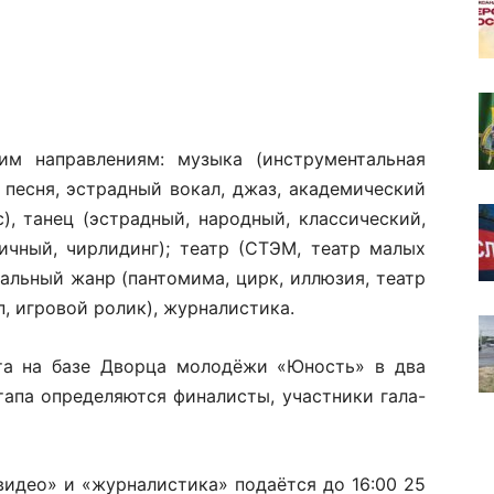
м направлениям: музыка (инструментальная
 песня, эстрадный вокал, джаз, академический
с), танец (эстрадный, народный, классический,
ичный, чирлидинг); театр (СТЭМ, театр малых
альный жанр (пантомима, цирк, иллюзия, театр
п, игровой ролик), журналистика.
та на базе Дворца молодёжи «Юность» в два
тапа определяются финалисты, участники гала-
видео» и «журналистика» подаётся до 16:00 25