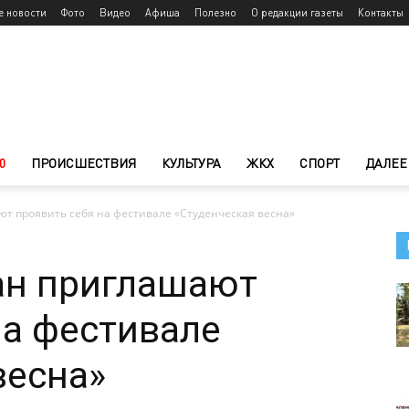
е новости
Фото
Видео
Афиша
Полезно
О редакции газеты
Контакты
0
ПРОИСШЕСТВИЯ
КУЛЬТУРА
ЖКХ
СПОРТ
ДАЛЕЕ
т проявить себя на фестивале «Студенческая весна»
н приглашают
на фестивале
весна»