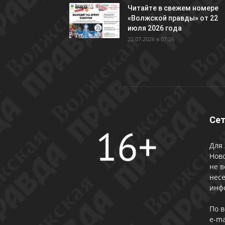
Читайте в свежем номере
«Волжской правды» от 22
июля 2026 года
22.07.2026 в 07:26
Сет
Для 
Ново
не в
несе
инф
По 
e-ma