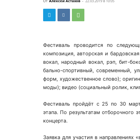
От
Алексей Астахов
-
22.03.2019 в 10:05
Фестиваль проводится по следующи
композиция, авторская и бардовская
вокал, народный вокал, рэп, бит-бок
бально-спортивный, современный, ул
форм, художественное слово); оригин
моды); видео (социальный ролик, кли
Фестиваль пройдёт с 25 по 30 мар
этапа. По результатам отборочного э
концерта.
Заявка для участия в направлениях «