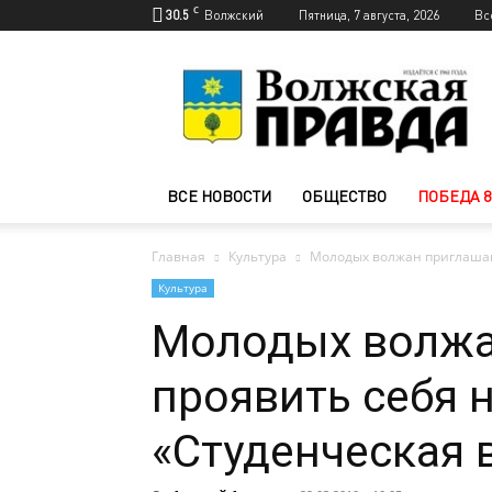
C
30.5
Волжский
Пятница, 7 августа, 2026
Вс
Новости
Волжского
—
Волжская
правда
ВСЕ НОВОСТИ
ОБЩЕСТВО
ПОБЕДА 8
Главная
Культура
Молодых волжан приглашаю
Культура
Молодых волжа
проявить себя 
«Студенческая 