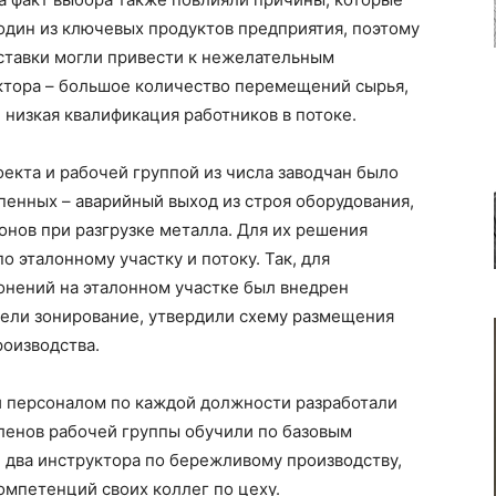
 один из ключевых продуктов предприятия, поэтому
ставки могли привести к нежелательным
актора – большое количество перемещений сырья,
 низкая квалификация работников в потоке.
оекта и рабочей группой из числа заводчан было
пенных – аварийный выход из строя оборудования,
онов при разгрузке металла. Для их решения
 эталонному участку и потоку. Так, для
онений на эталонном участке был внедрен
вели зонирование, утвердили схему размещения
роизводства.
 персоналом по каждой должности разработали
ленов рабочей группы обучили по базовым
 два инструктора по бережливому производству,
омпетенций своих коллег по цеху.