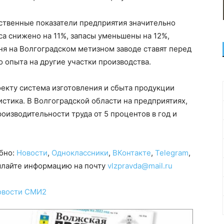
ственные показатели предприятия значительно
са снижено на 11%, запасы уменьшены на 12%,
ня на Волгоградском метизном заводе ставят перед
 опыта на другие участки производства.
екту система изготовления и сбыта продукции
истика. В Волгоградской области на предприятиях,
оизводительности труда от 5 процентов в год и
обно:
Новости
,
Одноклассники
,
ВКонтакте
,
Telegram
,
сылайте информацию на почту
vlzpravda@mail.ru
овости СМИ2