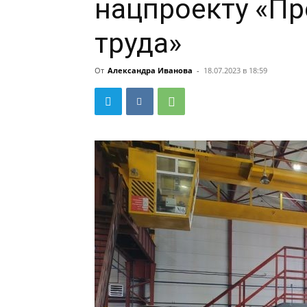
нацпроекту «П
труда»
От
Александра Иванова
-
18.07.2023 в 18:59