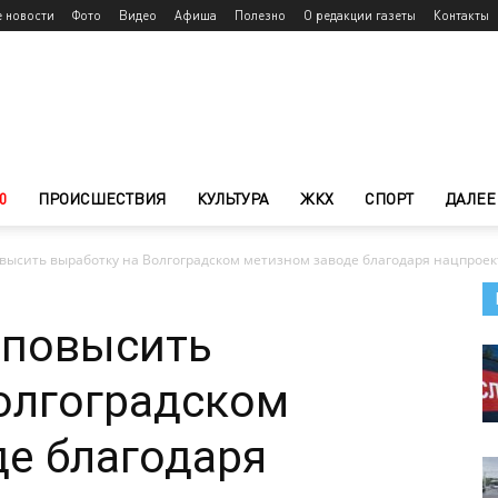
е новости
Фото
Видео
Афиша
Полезно
О редакции газеты
Контакты
0
ПРОИСШЕСТВИЯ
КУЛЬТУРА
ЖКХ
СПОРТ
ДАЛЕЕ
высить выработку на Волгоградском метизном заводе благодаря нацпроект
 повысить
олгоградском
е благодаря