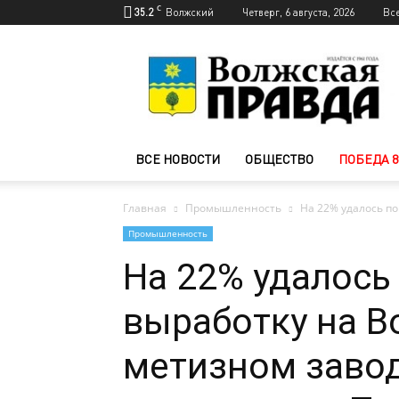
C
35.2
Волжский
Четверг, 6 августа, 2026
Вс
Новости
Волжского
—
Волжская
правда
ВСЕ НОВОСТИ
ОБЩЕСТВО
ПОБЕДА 8
Главная
Промышленность
На 22% удалось по
Промышленность
На 22% удалось
выработку на В
метизном завод