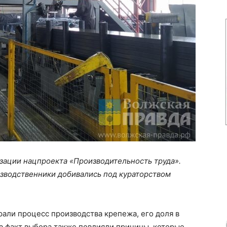
зации нацпроекта «Производительность труда».
зводственники добивались под кураторством
рали процесс производства крепежа, его доля в
а факт выбора также повлияли причины, которые