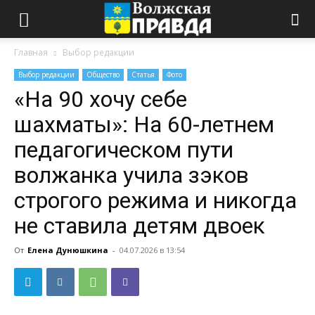
Главная
Выбор редакции
Выбор редакции
Общество
Статья
Фото
«На 90 хочу себе
шахматы»: На 60-летнем
педагогическом пути
волжанка учила зэков
строгого режима и никогда
не ставила детям двоек
От
Елена Дунюшкина
-
04.07.2026 в 13:54