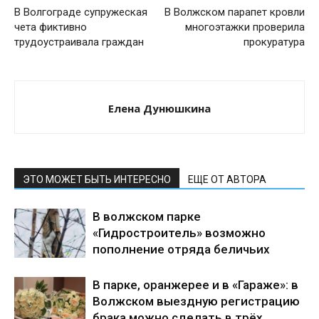
В Волгограде супружеская
В Волжском парапет кровли
чета фиктивно
многоэтажки проверила
трудоустраивала граждан
прокуратура
Елена Дунюшкина
ЭТО МОЖЕТ БЫТЬ ИНТЕРЕСНО
ЕЩЕ ОТ АВТОРА
В волжском парке
«Гидростроитель» возможно
пополнение отряда беличьих
В парке, оранжерее и в «Гараже»: в
Волжском выездную регистрацию
брака можно сделать в трёх