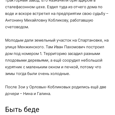
тракторный завод. Его назначили бригадиром в
сталефасонном цехе. Ездил туда из отчего дома по
воде и вскоре встретил на предприятии свою судьбу –
Антонину Михайловну Кобликову, работавшую
счетоводом.
Молодым дали земельный участок на Спартановке, на
улице Менжинского. Там Иван Пахомович построил
дом под номером 1. Территорию засадил разными
плодовыми деревьями, а ещё соорудил небольшой
курятник с маленьким окном и печкой, потому что
зимы тогда были очень холодные.
После Зои у Орловых-Кобликовых родились ещё две
дочери – Нина и Галина.
Быть беде