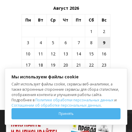
Август 2026
Пн
Вт
Ср
Чт
Пт
Сб
Вс
1
2
3
4
5
6
7
8
9
10
11
12
13
14
15
16
17
18
19
20
21
22
23
24
25
26
27
28
29
30
Мы используем файлы cookie
Сайт использует файлы cookie, сервисы веб-аналитики, а
31
также встроенные сторонние сервисы для сбора статистики,
отображения контента и улучшения работы сайта.
« Июл
Подробнее в
Политике обработки персональных данных
и
Соглашении об обработке персональных данных
.
Принять