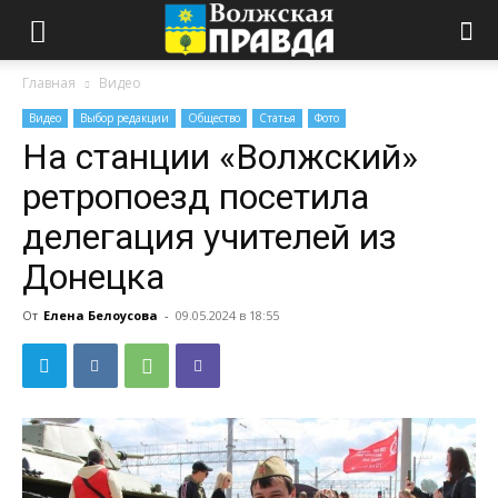
Главная
Видео
Видео
Выбор редакции
Общество
Статья
Фото
На станции «Волжский»
ретропоезд посетила
делегация учителей из
Донецка
От
Елена Белоусова
-
09.05.2024 в 18:55