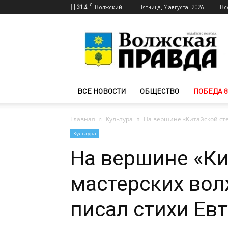
C
31.4
Волжский
Пятница, 7 августа, 2026
Вс
Новости
Волжского
—
Волжская
правда
ВСЕ НОВОСТИ
ОБЩЕСТВО
ПОБЕДА 8
Главная
Культура
На вершине «Китайской стен
Культура
На вершине «Ки
мастерских во
писал стихи Ев