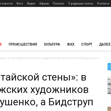
е новости
Фото
Видео
Афиша
Полезно
О редакции газеты
Контакты
0
ПРОИСШЕСТВИЯ
КУЛЬТУРА
ЖКХ
СПОРТ
ДАЛЕЕ
ы»: в мастерских волжских художников писал стихи Евтушенко, а...
тайской стены»: в
лжских художников
тушенко, а Бидструп