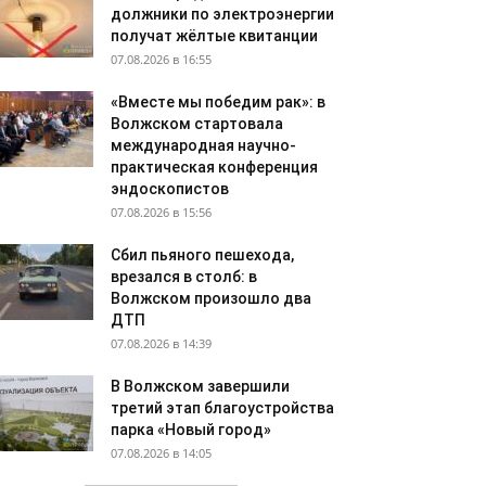
должники по электроэнергии
получат жёлтые квитанции
07.08.2026 в 16:55
«Вместе мы победим рак»: в
Волжском стартовала
международная научно-
практическая конференция
эндоскопистов
07.08.2026 в 15:56
Сбил пьяного пешехода,
врезался в столб: в
Волжском произошло два
ДТП
07.08.2026 в 14:39
В Волжском завершили
третий этап благоустройства
парка «Новый город»
07.08.2026 в 14:05