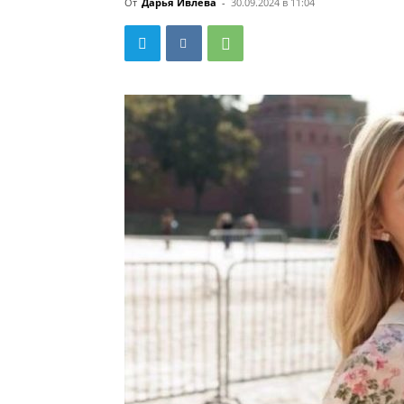
От
Дарья Ивлева
-
30.09.2024 в 11:04