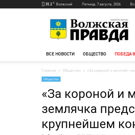
C
35.2
Волжский
Пятница, 7 августа, 2026
Вс
Новости
Волжского
—
Волжская
правда
ВСЕ НОВОСТИ
ОБЩЕСТВО
ПОБЕДА 8
Главная
Общество
«За короной и мечтой»: н
Общество
«За короной и 
землячка предс
крупнейшем ко