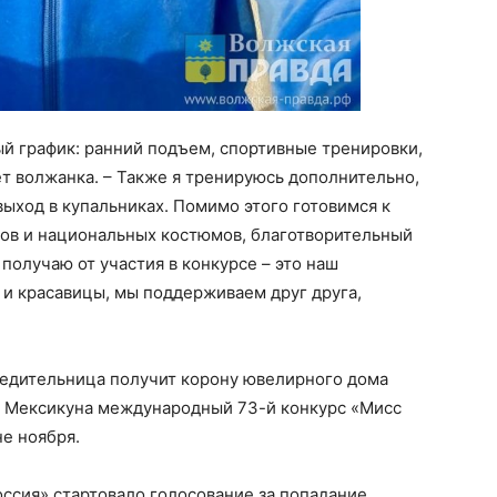
ый график: ранний подъем, спортивные тренировки,
ет волжанка. – Также я тренируюсь дополнительно,
выход в купальниках. Помимо этого готовимся к
нтов и национальных костюмов, благотворительный
 получаю от участия в конкурсе – это наш
и красавицы, мы поддерживаем друг друга,
бедительница получит корону ювелирного дома
я в Мексикуна международный 73-й конкурс «Мисс
не ноября.
ссия» стартовало голосование за попадание