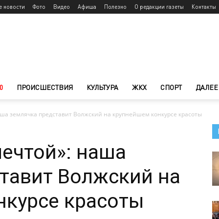
е новости
Фото
Видео
Афиша
Полезно
О редакции газеты
Контакты
0
ПРОИСШЕСТВИЯ
КУЛЬТУРА
ЖКХ
СПОРТ
ДАЛЕЕ
аша землячка представит Волжский на крупнейшем конкурсе красоты
мечтой»: наша
тавит Волжский на
нкурсе красоты