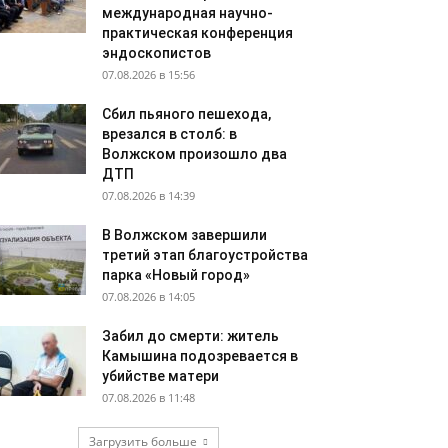
международная научно-
практическая конференция
эндоскопистов
07.08.2026 в 15:56
Сбил пьяного пешехода,
врезался в столб: в
Волжском произошло два
ДТП
07.08.2026 в 14:39
В Волжском завершили
третий этап благоустройства
парка «Новый город»
07.08.2026 в 14:05
Забил до смерти: житель
Камышина подозревается в
убийстве матери
07.08.2026 в 11:48
Загрузить больше