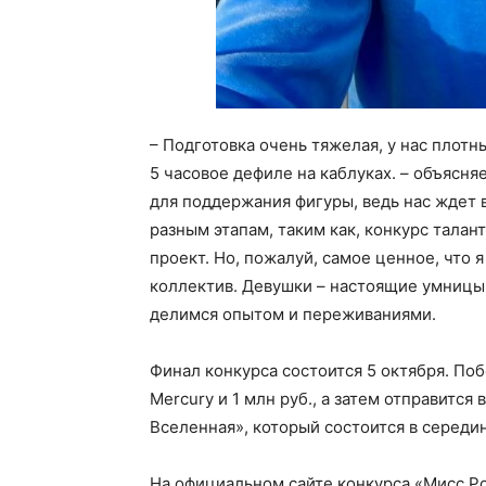
– Подготовка очень тяжелая, у нас плотн
5 часовое дефиле на каблуках. – объясня
для поддержания фигуры, ведь нас ждет 
разным этапам, таким как, конкурс тала
проект. Но, пожалуй, самое ценное, что я
коллектив. Девушки – настоящие умницы 
делимся опытом и переживаниями.
Финал конкурса состоится 5 октября. По
Mercury и 1 млн руб., а затем отправитс
Вселенная», который состоится в середи
На официальном сайте конкурса «Мисс Ро