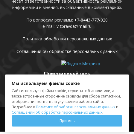
несет ответственности за объективность рекламной
информации и мнения, высказанные в комментариях.
По вопросам рекламы:
+7-8443-777-020
e-mail:
vlzpravda@mail.ru
Политика обработки персональных данных
Соглашении об обработке персональных данных
Присоединяйтесь
Мы используем файлы cookie
Сайт использует файлы cookie, сервисы веб-аналитики, а
также встроенные сторонние сервисы для сбора статистики,
отображения контента и улучшения работы сайта.
Подробнее в
Политике обработки персональных данных
и
Соглашении об обработке персональных данных
.
Выходные данные
Sing in
Принять
© АМУ «Редакция газеты «Волжская правда», 2012-2026