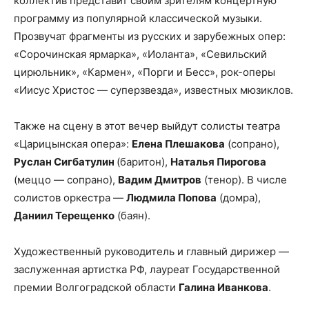
коллектив представит своим зрителям концертную
программу из популярной классической музыки.
Прозвучат фрагменты из русских и зарубежных опер:
«Сорочинская ярмарка», «Иоланта», «Севильский
цирюльник», «Кармен», «Порги и Бесс», рок-оперы
«Иисус Христос — суперзвезда», известных мюзиклов.
Также на сцену в этот вечер выйдут солисты театра
«Царицынская опера»:
Елена Плешакова
(сопрано),
Руслан Сигбатулин
(баритон),
Наталья Пирогова
(меццо — сопрано),
Вадим Дмитров
(тенор). В числе
солистов оркестра —
Людмила Попова
(домра),
Даниил Терещенко
(баян).
Художественный руководитель и главный дирижер —
заслуженная артистка РФ, лауреат Государственной
премии Волгоградской области
Галина Иванкова
.