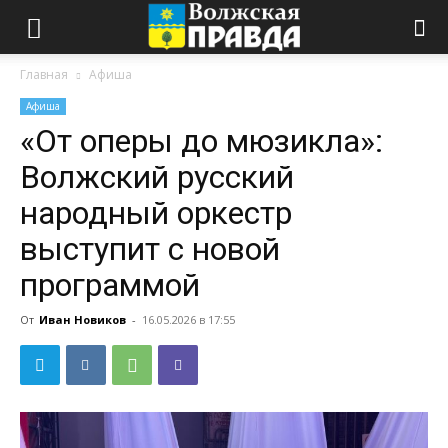
Главная
Афиша
Афиша
«От оперы до мюзикла»:
Волжский русский
народный оркестр
выступит с новой
программой
От
Иван Новиков
-
16.05.2026 в 17:55