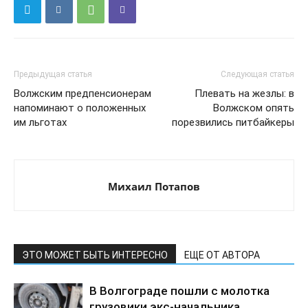
Предыдущая статья
Следующая статья
Волжским предпенсионерам
Плевать на жезлы: в
напоминают о положенных
Волжском опять
им льготах
порезвились питбайкеры
Михаил Потапов
ЭТО МОЖЕТ БЫТЬ ИНТЕРЕСНО
ЕЩЕ ОТ АВТОРА
В Волгограде пошли с молотка
грузовики экс-начальника