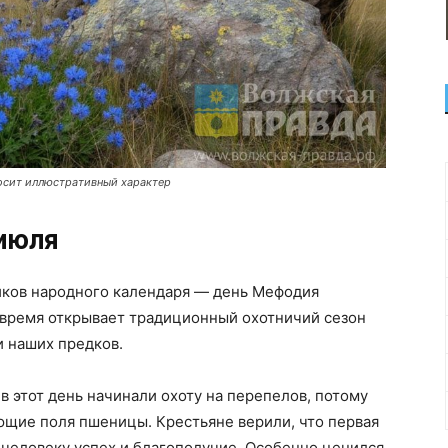
осит иллюстративный характер
июля
ников народного календаря — день Мефодия
 время открывает традиционный охотничий сезон
и наших предков.
 этот день начинали охоту на перепелов, потому
ющие поля пшеницы. Крестьяне верили, что первая
т человеку успех и благополучие. Особенно ценился