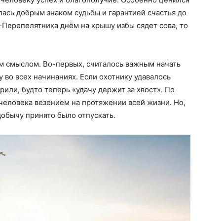
лась добрым знаком судьбы и гарантией счастья до
-Перепелятника днём на крышу избы сядет сова, то
м смыслом. Во-первых, считалось важным начать
 во всех начинаниях. Если охотнику удавалось
или, будто теперь «удачу держит за хвост». По
 человека везением на протяжении всей жизни. Но,
добычу принято было отпускать.