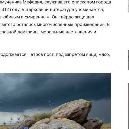
номученика Мефодия, служившего епископом города
 312 году. В церковной литературе упоминается,
олюбивым и смиренным. Он твёрдо защищал
святого остались многочисленные произведения. В
славной доктрины, моральные наставления и
должается Петров пост, под запретом яйца, мясо,