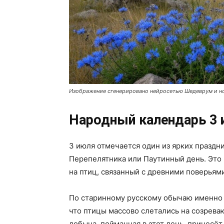
Изображение сгенерировано нейросетью Шедеврум и н
Народный календарь 3 
3 июля отмечается один из ярких празд
Перепелятника или Паутинный день. Это
на птиц, связанный с древними поверьям
По старинному русскому обычаю именно в
что птицы массово слетались на созрева
добыча, пойманная в этот день, принесё