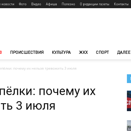
е новости
Фото
Видео
Афиша
Полезно
О редакции газеты
Контакты
0
ПРОИСШЕСТВИЯ
КУЛЬТУРА
ЖКХ
СПОРТ
ДАЛЕЕ
епёлки: почему их нельзя тревожить 3 июля
пёлки: почему их
ть 3 июля