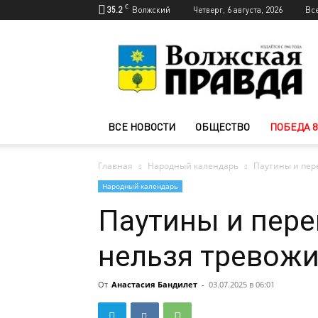
C
35.2
Волжский
Четверг, 6 августа, 2026
Вс
Новости
Волжского
—
Волжская
правда
ВСЕ НОВОСТИ
ОБЩЕСТВО
ПОБЕДА 8
Главная
Народный календарь
Паутины и пер
Народный календарь
Паутины и пере
нельзя тревожи
От
Анастасия Бандилет
-
03.07.2025 в 06:01