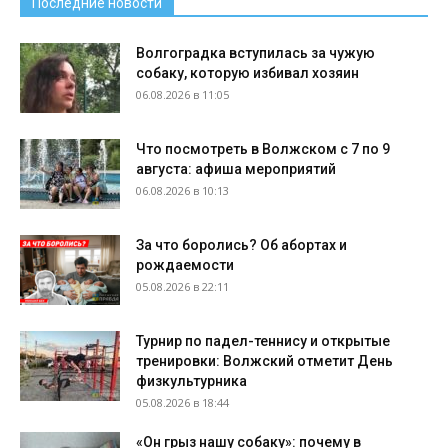
Последние новости
Волгоградка вступилась за чужую
собаку, которую избивал хозяин
06.08.2026 в 11:05
Что посмотреть в Волжском с 7 по 9
августа: афиша мероприятий
06.08.2026 в 10:13
За что боролись? Об абортах и
рождаемости
05.08.2026 в 22:11
Турнир по падел-теннису и открытые
тренировки: Волжский отметит День
физкультурника
05.08.2026 в 18:44
«Он грыз нашу собаку»: почему в