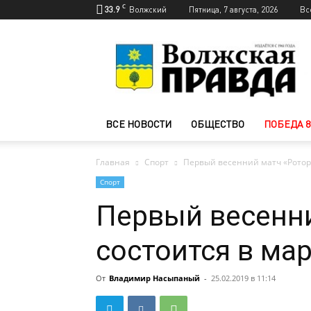
C
33.9
Волжский
Пятница, 7 августа, 2026
Вс
Новости
Волжского
—
Волжская
правда
ВСЕ НОВОСТИ
ОБЩЕСТВО
ПОБЕДА 8
Главная
Спорт
Первый весенний матч «Ротора
Спорт
Первый весенни
состоится в мар
От
Владимир Насыпаный
-
25.02.2019 в 11:14