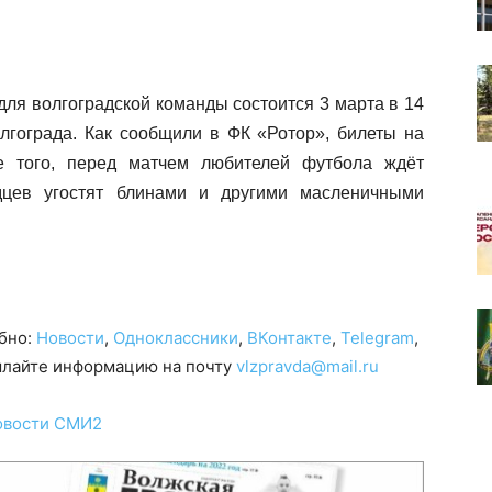
ля волгоградской команды состоится 3 марта в 14
лгограда. Как сообщили в ФК «Ротор», билеты на
е того, перед матчем любителей футбола ждёт
адцев угостят блинами и другими масленичными
обно:
Новости
,
Одноклассники
,
ВКонтакте
,
Telegram
,
сылайте информацию на почту
vlzpravda@mail.ru
овости СМИ2