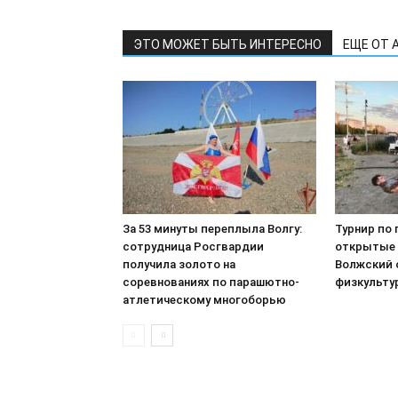
ЭТО МОЖЕТ БЫТЬ ИНТЕРЕСНО
ЕЩЕ ОТ 
За 53 минуты переплыла Волгу:
Турнир по 
сотрудница Росгвардии
открытые 
получила золото на
Волжский 
соревнованиях по парашютно-
физкульту
атлетическому многоборью