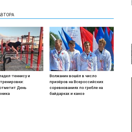
АВТОРА
падел-теннису и
Волжанин вошёл в число
тренировки:
призёров на Всероссийских
отметит День
соревнованиях по гребле на
рника
байдарках и каноэ