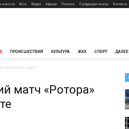
е новости
Фото
Видео
Афиша
Полезно
О редакции газеты
Контакты
0
ПРОИСШЕСТВИЯ
КУЛЬТУРА
ЖКХ
СПОРТ
ДАЛЕЕ
» состоится в марте
й матч «Ротора»
те