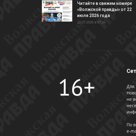
Читайте в свежем номере
«Волжской правды» от 22
июля 2026 года
22.07.2026 в 07:26
Сет
Для 
Ново
не в
несе
инф
По 
e-ma