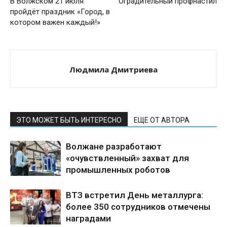
В Волжском 21 июля
Оградительный профнастил
пройдёт праздник «Город, в
котором важен каждый!»
Людмила Дмитриева
ЭТО МОЖЕТ БЫТЬ ИНТЕРЕСНО
ЕЩЕ ОТ АВТОРА
Волжане разработают
«очувствленный» захват для
промышленных роботов
ВТЗ встретил День металлурга:
более 350 сотрудников отмечены
наградами