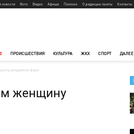
е новости
Фото
Видео
Афиша
Полезно
О редакции газеты
Контакты
0
ПРОИСШЕСТВИЯ
КУЛЬТУРА
ЖКХ
СПОРТ
ДАЛЕЕ
щину раздавила фура
ом женщину