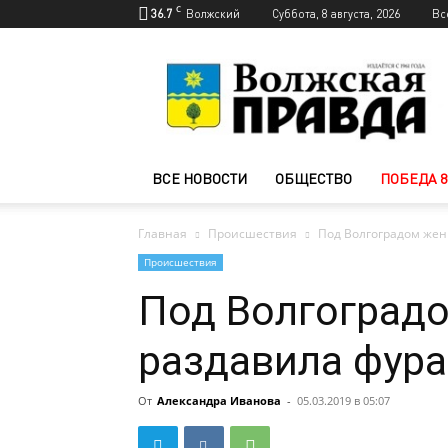
C
36.7
Волжский
Суббота, 8 августа, 2026
Вс
Новости
Волжского
—
Волжская
правда
ВСЕ НОВОСТИ
ОБЩЕСТВО
ПОБЕДА 8
Главная
Происшествия
Под Волгоградом жен
Происшествия
Под Волгоград
раздавила фура
От
Александра Иванова
-
05.03.2019 в 05:07