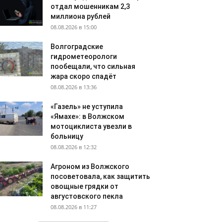
отдал мошенникам 2,3
миллиона рублей
08.08.2026 в 15:00
Волгоградские
гидрометеорологи
пообещали, что сильная
жара скоро спадёт
08.08.2026 в 13:36
«Газель» не уступила
«Ямахе»: в Волжском
мотоциклиста увезли в
больницу
08.08.2026 в 12:32
Агроном из Волжского
посоветовала, как защитить
овощные грядки от
августовского пекла
08.08.2026 в 11:27