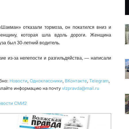
Шакман» отказали тормоза, он покатился вниз и
женщину, которая шла вдоль дороги. Женщина
уза был 30-летний водитель.
кие из-за нелепости и разгильдяйства, — написали
обно:
Новости
,
Одноклассники
,
ВКонтакте
,
Telegram
,
сылайте информацию на почту
vlzpravda@mail.ru
овости СМИ2