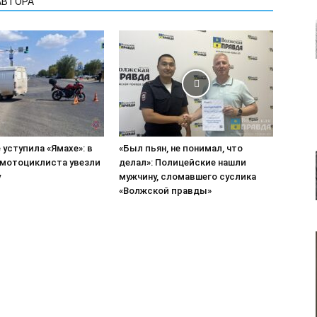
АВТОРА
е уступила «Ямахе»: в
«Был пьян, не понимал, что
мотоциклиста увезли
делал»: Полицейские нашли
у
мужчину, сломавшего суслика
«Волжской правды»