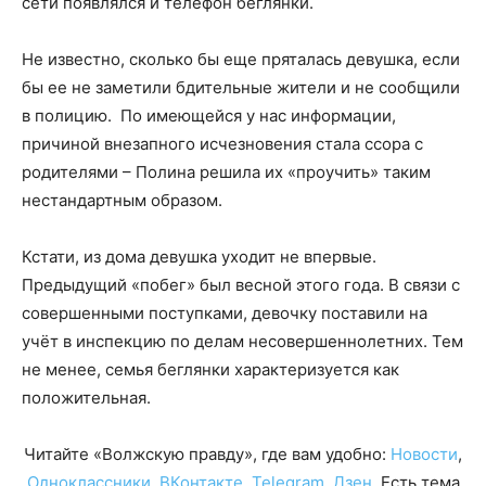
сети появлялся и телефон беглянки.
Не известно, сколько бы еще пряталась девушка, если
бы ее не заметили бдительные жители и не сообщили
в полицию. По имеющейся у нас информации,
причиной внезапного исчезновения стала ссора с
родителями – Полина решила их «проучить» таким
нестандартным образом.
Кстати, из дома девушка уходит не впервые.
Предыдущий «побег» был весной этого года. В связи с
совершенными поступками, девочку поставили на
учёт в инспекцию по делам несовершеннолетних. Тем
не менее, семья беглянки характеризуется как
положительная.
Читайте «Волжскую правду», где вам удобно:
Новости
,
Одноклассники
,
ВКонтакте
,
Telegram
,
Дзен
. Есть тема