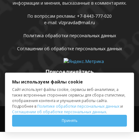
информации и мнения, высказанные в комментариях.
По вопросам рекламы:
+7-8443-777-020
e-mail:
vlzpravda@mail.ru
Политика обработки персональных данных
Соглашении об обработке персональных данных
Присоединяйтесь
Мы используем файлы cookie
Сайт использует файлы cookie, сервисы веб-аналитики, а
также встроенные сторонние сервисы для сбора статистики,
отображения контента и улучшения работы сайта.
Подробнее в
Политике обработки персональных данных
и
Соглашении об обработке персональных данных
.
Выходные данные
Sing in
Принять
© АМУ «Редакция газеты «Волжская правда», 2012-2026