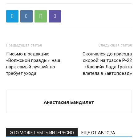
Предыдущая статья
Следующая статья
Письмо в редакцию
Скончался до приезда
«Волжской правды»: наш
скорой: на трассе Р-22
парк самый лучший, но
«Каспий» Лада Гранта
требует ухода
влетела в «автопоезд»
Анастасия Бандилет
ЭТО МОЖЕТ БЫТЬ ИНТЕРЕСНО
ЕЩЕ ОТ АВТОРА