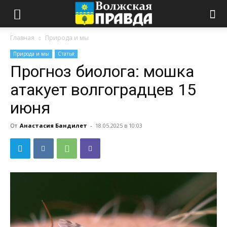
Главная
Природа и мы
Природа и мы
Статья
Прогноз биолога: мошка
атакует волгоградцев 15
июня
От
Анастасия Бандилет
-
18.05.2025 в 10:03