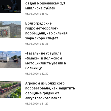
отдал мошенникам 2,3
миллиона рублей
08.08.2026 в 15:00
Волгоградские
гидрометеорологи
пообещали, что сильная
жара скоро спадёт
08.08.2026 в 13:36
«Газель» не уступила
«Ямахе»: в Волжском
мотоциклиста увезли в
больницу
08.08.2026 в 12:32
Агроном из Волжского
посоветовала, как защитить
овощные грядки от
августовского пекла
08.08.2026 в 11:27