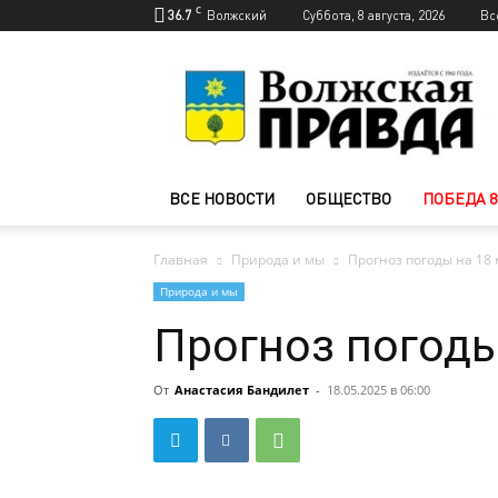
C
36.7
Волжский
Суббота, 8 августа, 2026
Вс
Новости
Волжского
—
Волжская
правда
ВСЕ НОВОСТИ
ОБЩЕСТВО
ПОБЕДА 8
Главная
Природа и мы
Прогноз погоды на 18
Природа и мы
Прогноз погоды
От
Анастасия Бандилет
-
18.05.2025 в 06:00