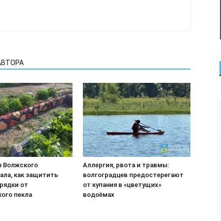
АВТОРА
з Волжского
Аллергия, рвота и травмы:
ала, как защитить
волгоградцев предостерегают
рядки от
от купания в «цветущих»
кого пекла
водоёмах