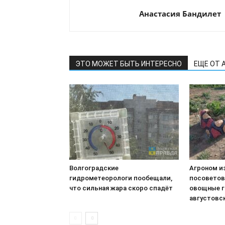
Анастасия Бандилет
ЭТО МОЖЕТ БЫТЬ ИНТЕРЕСНО
ЕЩЕ ОТ 
Волгоградские
Агроном и
гидрометеорологи пообещали,
посоветов
что сильная жара скоро спадёт
овощные г
августовс