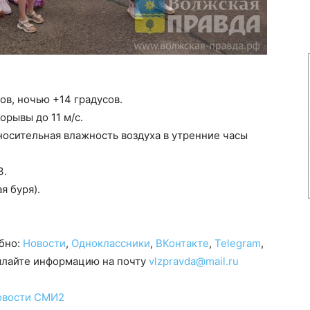
ов, ночью +14 градусов.
орывы до 11 м/с.
тносительная влажность воздуха в утренние часы
3.
я буря).
обно:
Новости
,
Одноклассники
,
ВКонтакте
,
Telegram
,
сылайте информацию на почту
vlzpravda@mail.ru
овости СМИ2