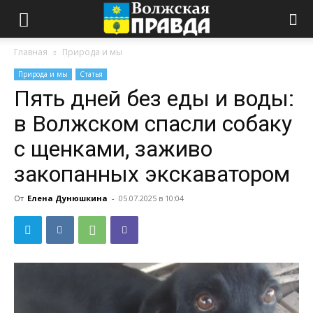
Главная
Природа и мы
Природа и мы
Статья
Пять дней без еды и воды:
в Волжском спасли собаку
с щенками, заживо
закопанных экскаватором
От
Елена Дунюшкина
-
05.07.2025 в 10:04