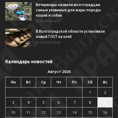
Ветеринары назвали волгоградцам
самые уязвимые для жары породы
кошек и собак
21.05.2026 в 14:27
В Волгоградской области установили
новый ГОСТ на хлеб
01.04.2026 в 16:23
Календарь новостей
Август 2026
Пн
Вт
Ср
Чт
Пт
Сб
Вс
1
2
3
4
5
6
7
8
9
10
11
12
13
14
15
16