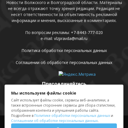
Новости Волжского и Волгоградской области. Материалы
не всегда отражают точку зрения редакции. Редакция не
несет ответственности за объективность рекламной
информации и мнения, высказанные в комментариях.
По вопросам рекламы:
+7-8443-777-020
e-mail:
vlzpravda@mail.ru
Политика обработки персональных данных
Соглашении об обработке персональных данных
Присоединяйтесь
Мы используем файлы cookie
Сайт использует файлы cookie, сервисы веб-аналитики, а
также встроенные сторонние сервисы для сбора статистики,
отображения контента и улучшения работы сайта.
Подробнее в
Политике обработки персональных данных
и
Соглашении об обработке персональных данных
.
Выходные данные
Sing in