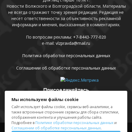
Новости Волжского и Волгоградской области. Материалы
не всегда отражают точку зрения редакции. Редакция не
несет ответственности за объективность рекламной
информации и мнения, высказанные в комментариях.
По вопросам рекламы:
+7-8443-777-020
e-mail:
vlzpravda@mail.ru
Политика обработки персональных данных
Соглашении об обработке персональных данных
Присоединяйтесь
Мы используем файлы cookie
Сайт использует файлы cookie, сервисы веб-аналитики, а
также встроенные сторонние сервисы для сбора статистики,
отображения контента и улучшения работы сайта.
Подробнее в
Политике обработки персональных данных
и
Соглашении об обработке персональных данных
.
Выходные данные
Sing in