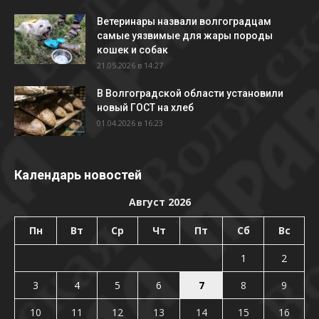
Ветеринары назвали волгоградцам
самые уязвимые для жары породы
кошек и собак
21.05.2026 в 14:27
В Волгоградской области установили
новый ГОСТ на хлеб
01.04.2026 в 16:23
Календарь новостей
Август 2026
Пн
Вт
Ср
Чт
Пт
Сб
Вс
1
2
3
4
5
6
7
8
9
10
11
12
13
14
15
16