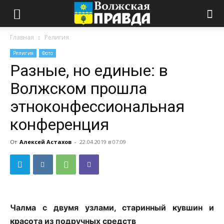
Главная
Религия
Религия
Фото
Разные, но единые: в
Волжском прошла
этноконфессиональная
конференция
От
Алексей Астахов
-
22.04.2019 в 07:09
Чалма с двумя узлами, старинный кувшин и
красота из подручных средств