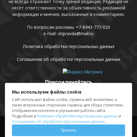
не всегда отражают точку зрения редакции. Редакция не
несет ответственности за объективность рекламной
информации и мнения, высказанные в комментариях.
По вопросам рекламы:
+7-8443-777-020
e-mail:
vlzpravda@mail.ru
Политика обработки персональных данных
Соглашении об обработке персональных данных
Присоединяйтесь
Мы используем файлы cookie
Сайт использует файлы cookie, сервисы веб-аналитики, а
также встроенные сторонние сервисы для сбора статистики,
отображения контента и улучшения работы сайта.
Подробнее в
Политике обработки персональных данных
и
Соглашении об обработке персональных данных
.
Выходные данные
Sing in
Принять
© АМУ «Редакция газеты «Волжская правда», 2012-2026