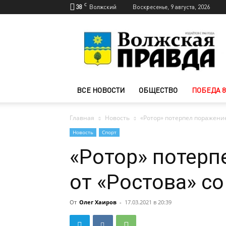
C
38
Волжский
Воскресенье, 9 августа, 2026
Новости
Волжского
—
Волжская
правда
ВСЕ НОВОСТИ
ОБЩЕСТВО
ПОБЕДА 8
Главная
Новость
«Ротор» потерпел поражение
Новость
Спорт
«Ротор» потерп
от «Ростова» со
От
Олег Хаиров
-
17.03.2021 в 20:39