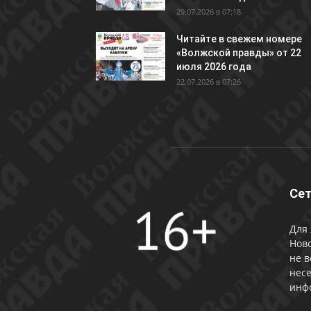
29.07.2026 в 07:18
Читайте в свежем номере
«Волжской правды» от 22
июля 2026 года
22.07.2026 в 07:26
Сет
Для 
Ново
не в
несе
инф