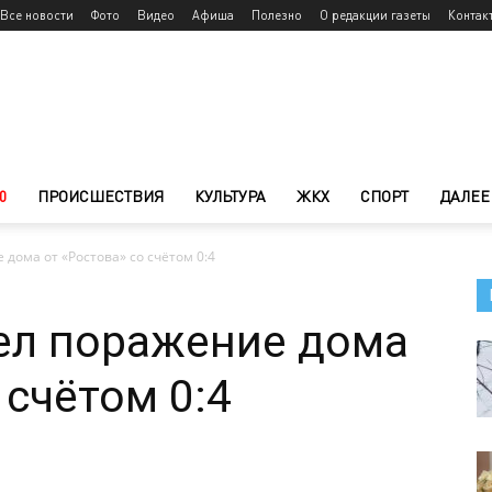
Все новости
Фото
Видео
Афиша
Полезно
О редакции газеты
Контак
0
ПРОИСШЕСТВИЯ
КУЛЬТУРА
ЖКХ
СПОРТ
ДАЛЕЕ
 дома от «Ростова» со счётом 0:4
ел поражение дома
 счётом 0:4