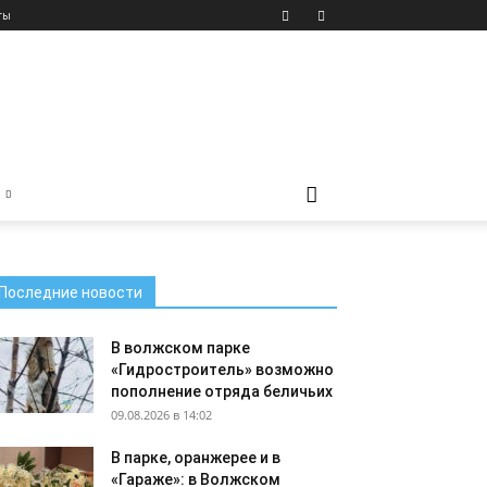
ты
Последние новости
В волжском парке
«Гидростроитель» возможно
пополнение отряда беличьих
09.08.2026 в 14:02
В парке, оранжерее и в
«Гараже»: в Волжском