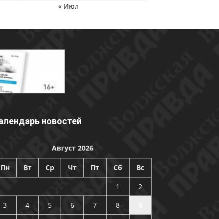
« Июл
алендарь новостей
Август 2026
Пн
Вт
Ср
Чт
Пт
Сб
Вс
1
2
3
4
5
6
7
8
9