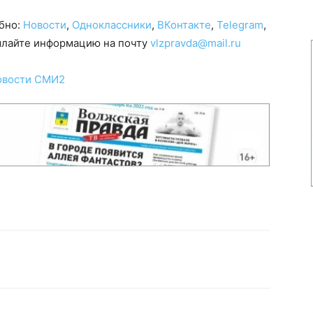
обно:
Новости
,
Одноклассники
,
ВКонтакте
,
Telegram
,
сылайте информацию на почту
vlzpravda@mail.ru
овости СМИ2